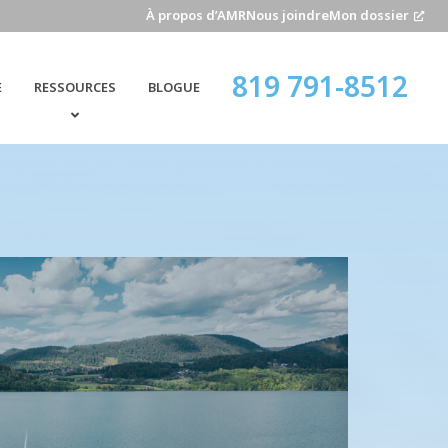
À propos d’AMR
Nous joindre
Mon dossier
819 791-8512
E
RESSOURCES
BLOGUE
FAQ
TERRITOIRES DE NAVIGATION